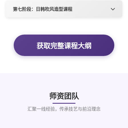
G-BOB
方法
甜美波波发
两段发、多段发统一操作技
数码热烫排杠八大手法
Q弹抱团卷烫发操作技巧
第七阶段：日韩吹风造型课程
减龄锁骨发
巧
个性狼尾
女神大波浪烫发操作技巧
日系羊毛卷烫发操作技巧
空气刘海
学习内容
盖白发技巧
发片正确快速涂抹技巧
八字刘海
慵懒法式烫操作技巧
色彩三要素的认识
法式刘海
吹风机的使用
漫画刘海
毛滚梳的使用
多段发平衡技巧
微潮色、雾感发色的思维
翻翘吹风造型
外翻大波浪
获取完整课程大纲
冷棕色思维与操作技巧
沐浴染思维认知
圆梳外翻缠绕
内扣锁骨发
奶茶色操作技巧
欧式光线染
酷感翘翘头造型
慵懒大波浪
蛋蛋卷
网红鱼尾卷造型
水波纹
日系灵动纹理造型
师资团队
汇聚一线经验，传承技艺与前沿理念