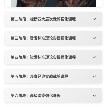
第二阶段：标榜四大层次裁剪强化课程
学习内容
标榜四大层次技术定义
酷感A线发型
第三阶段：烫发标准理论实操强化课程
减龄齐肩发
俏皮乖乖头
学习内容
质感波波头
动感波波头
专业冷烫操作
国际标准排杠操作
第四阶段：染发标准理论实操强化课程
漫画公主切
V型高层次
空气灵感烫
发根定位烫
学习内容
男式短碎
男式超短碎
渣男锡纸烫
烟花烫
男士西装头
冷色与暖色认识与应用
平头、圆平头修剪
三原色、二次色、三次色形
第五阶段：沙宣经典实战裁剪课程
韩式纹理钢夹烫
女士复古美式羊毛卷
成原理
微分碎盖
染发剂种类与使用方法
飞机头
学习内容
侧分定位烫
女士柔顺离子烫直发操作
染发工具性能与作用
栗子头
染发原理、操作方法、色度
男士吹风造型
女士齐肩内扣热烫
沙宣经典发型解析
贝雷帽
第六阶段：高级烫染强化课程
与色调分析
色彩构成原理与色彩功能
女士吹风造型
摇摆圆
创新型
染发色彩选择与双氧奶使用
染发操作流程与注意事项
学习内容