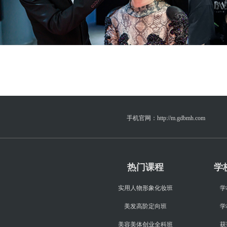
手机官网：
http://m.gdbmh.com
热门课程
学
实用人物形象化妆班
学
美发高阶定向班
学
美容美体创业全科班
获