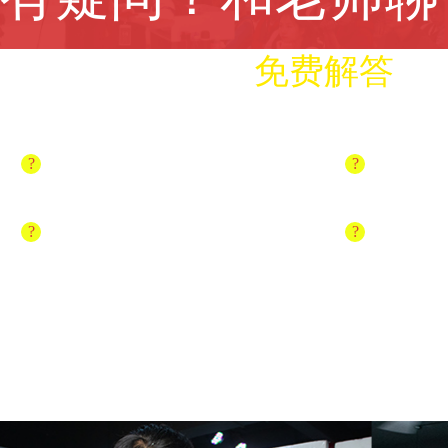
?
授课老师教学经验足吗？
?
有实战实
一站式职业规划
免费解答
?
学习内容，就业企业认可吗？
?
有老师帮
?
老师平均从业时间多长？
?
理论课堂
?
老师知名度大吗？
?
真的是行
?
实操课老师在旁边监督吗？
?
课后有地
?
老师关心学生状况吗？
?
老师会帮