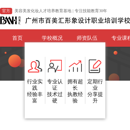
官方
美容美发化妆人才培养教育基地 | 专注技能教育30年
首页
学校概况
师资队伍
专业课
行业实
专业认
拥有超
定期行
践
证
长
业
经验丰
技术过
执教经
分享提
富
硬
验
升