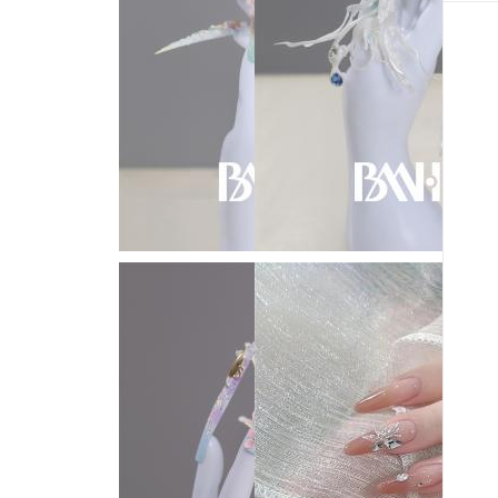
UP
在线
报名
SIGN
UP