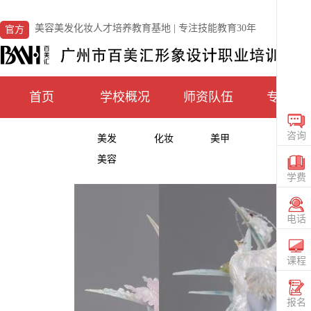
美容美发化妆人才培养教育基地 | 专注技能教育30年
官方
首页
学校概况
师资队伍
专业课
咨询
美发
化妆
美甲
在线
美容
CONS
学费
咨询
TUIT
电话
电话
020
36559
课程
查看
课程
SIGN
报名