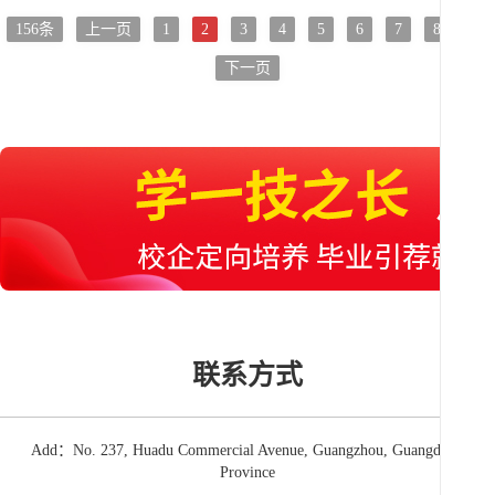
156条
上一页
1
2
3
4
5
6
7
8
9
下一页
联系方式
Add：No. 237, Huadu Commercial Avenue, Guangzhou, Guangdong
Province