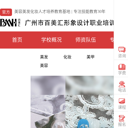
美容美发化妆人才培养教育基地 | 专注技能教育30年
官方
首页
学校概况
师资队伍
专业课
咨询
美发
化妆
美甲
在线
美容
CONS
学费
咨询
TUIT
电话
电话
020
36559
课程
查看
课程
SIGN
报名