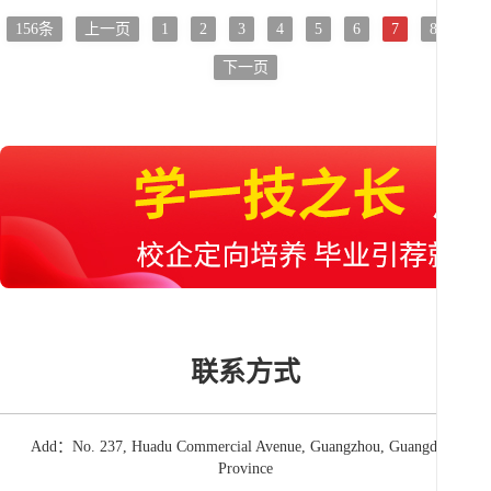
156条
上一页
1
2
3
4
5
6
7
8
9
下一页
联系方式
Add：No. 237, Huadu Commercial Avenue, Guangzhou, Guangdong
Province