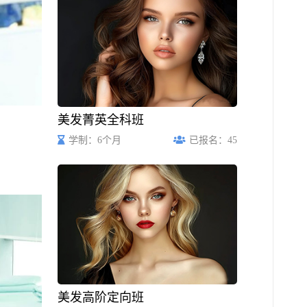
美发菁英全科班
学制：6个月
已报名：45
美发高阶定向班