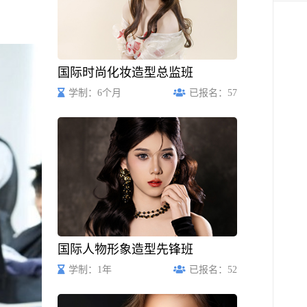
UP
在线
报名
SIGN
UP
国际时尚化妆造型总监班
学制：6个月
已报名：57
国际人物形象造型先锋班
学制：1年
已报名：52