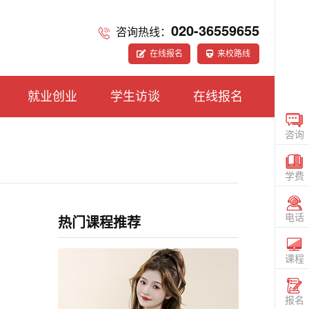
020-36559655
咨询热线：
在线报名
来校路线
就业创业
学生访谈
在线报名
咨询
在线
CONS
学费
咨询
TUIT
热门课程推荐
电话
电话
020
36559
课程
查看
课程
SIGN
报名