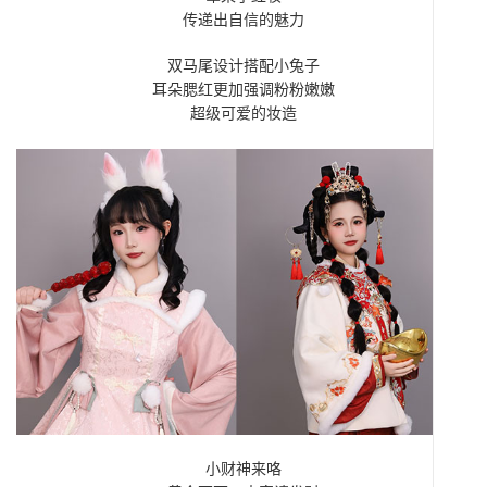
传递出自信的魅力
双马尾设计搭配小兔子
耳朵腮红更加强调粉粉嫩嫩
超级可爱的妆造
小财神来咯