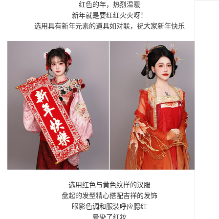
UP
红色的年，热烈温暖
在线
报名
新年就是要红红火火呀！
SIGN
选用具有新年元素的道具如对联，祝大家新年快乐
UP
选用红色与黄色纹样的汉服
盘起的发型精心搭配吉祥的发饰
眼影色调和服装呼应腮红
晕染了红妆