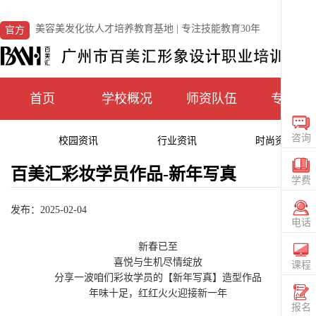
美容美发化妆人才培养教育基地 | 专注技能教育30年
官方
首页
学校概况
师资队伍
专业课
咨询
校园资讯
行业资讯
时尚资讯
在线
CONS
百美汇彩妆学员作品-新年写真
学费
咨询
发布：2025-02-04
TUIT
电话
电话
新春已至
020
喜悦与生机尽情绽放
36559
课程
分享一波咱们彩妆学员的【新年写真】造型作品
查看
年味十足，红红火火迎接新一年
课程
SIGN
报名