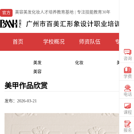
美容美发化妆人才培养教育基地 | 专注技能教育30年
官方
首页
学校概况
师资队伍
专业课
咨询
美发
化妆
美甲
在线
CONS
美容
学费
咨询
美甲作品欣赏
TUIT
电话
发布：2026-03-21
电话
020
36559
课程
查看
课程
SIGN
报名