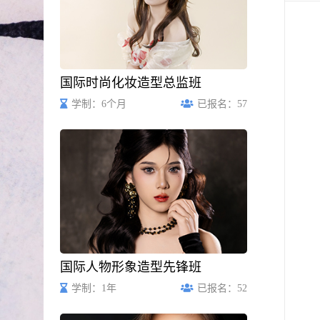
UP
在线
报名
SIGN
UP
国际时尚化妆造型总监班
学制：6个月
已报名：57
国际人物形象造型先锋班
学制：1年
已报名：52