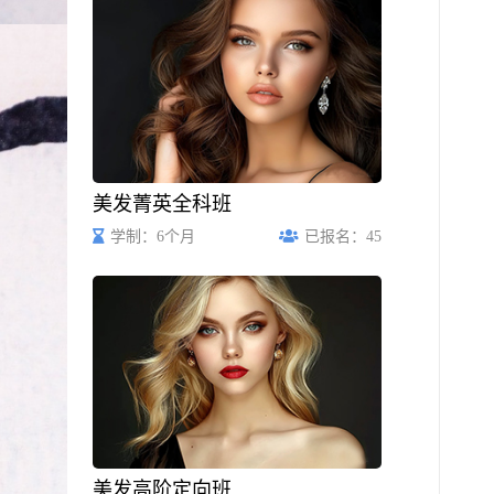
美发菁英全科班
学制：6个月
已报名：45
美发高阶定向班