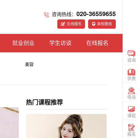
020-36559655
咨询热线：
在线报名
来校路线
就业创业
学生访谈
在线报名
咨询
美容
在线
CONS
学费
咨询
TUIT
电话
热门课程推荐
电话
020
36559
课程
查看
课程
SIGN
报名