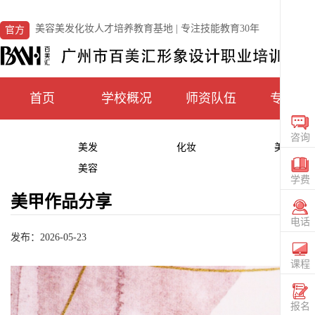
美容美发化妆人才培养教育基地 | 专注技能教育30年
官方
首页
学校概况
师资队伍
专业课
咨询
美发
化妆
美甲
在线
CONS
美容
学费
咨询
美甲作品分享
TUIT
电话
发布：2026-05-23
电话
020
36559
课程
查看
课程
SIGN
报名